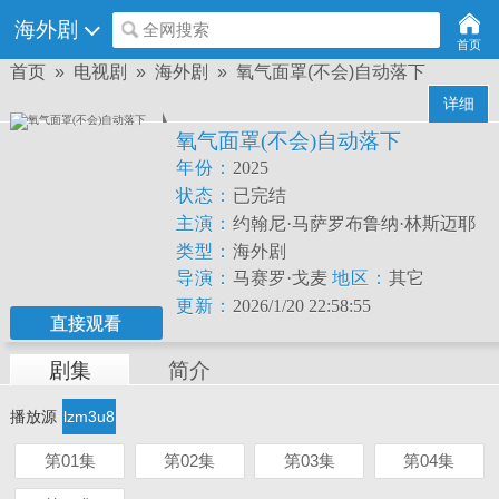
海外剧
全网搜索
首页
首页
»
电视剧
»
海外剧
» 氧气面罩(不会)自动落下
详细
氧气面罩(不会)自动落下
年份：
2025
状态：
已完结
主演：
约翰尼·马萨罗布鲁纳·林斯迈耶
艾米拉·盖德斯卡拉·里巴斯卢卡斯·德拉
类型：
海外剧
蒙德伊卡罗·希尔瓦
导演：
马赛罗·戈麦
地区：
其它
EliFerreiraRitaAssemanyKikaSenaFifoBenic
斯CarolMinêm
更新：
2026/1/20 22:58:55
直接观看
al韦恩·马里尼奥朱利奥·马查多丽塔·埃
尔默
剧集
简介
SérgioMenezesCésarAugustoLuciannaMaga
播放源
lzm3u8
第01集
第02集
第03集
第04集