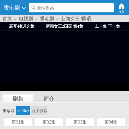
香港剧
全网搜索
首页
首页
»
电视剧
»
香港剧
»
新闻女王2国语
剧集
简介
播放源
lzm3u8
百度影音
第01集
第02集
第03集
第04集