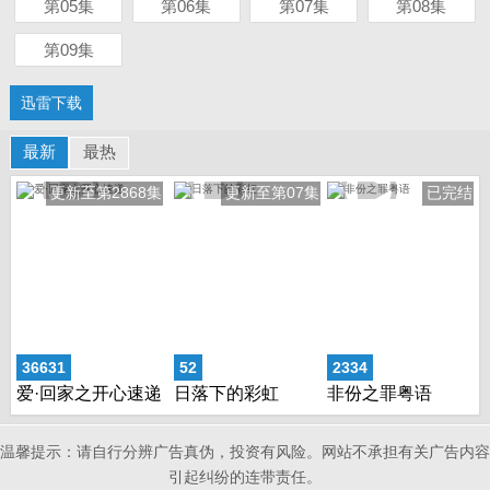
第05集
第06集
第07集
第08集
第09集
迅雷下载
最新
最热
更新至第2868集
更新至第07集
已完结
36631
52
2334
爱·回家之开心速递
日落下的彩虹
非份之罪粤语
温馨提示：请自行分辨广告真伪，投资有风险。网站不承担有关广告内容
引起纠纷的连带责任。