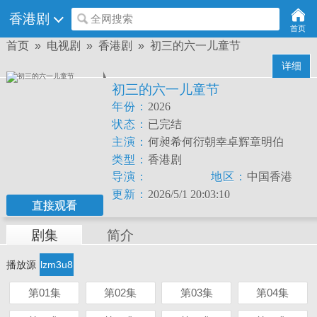
香港剧
全网搜索
首页
首页
»
电视剧
»
香港剧
» 初三的六一儿童节
详细
初三的六一儿童节
年份：
2026
状态：
已完结
主演：
何昶希何衍朝幸卓辉章明伯
类型：
香港剧
导演：
地区：
中国香港
更新：
2026/5/1 20:03:10
直接观看
剧集
简介
播放源
lzm3u8
第01集
第02集
第03集
第04集