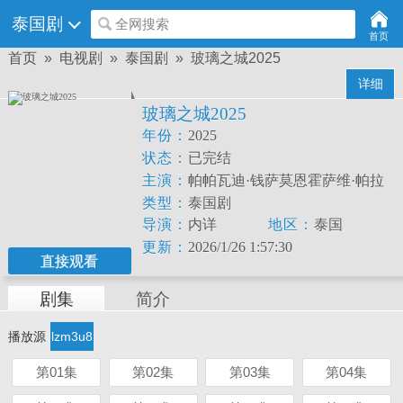
泰国剧
全网搜索
首页
首页
»
电视剧
»
泰国剧
» 玻璃之城2025
详细
玻璃之城2025
年份：
2025
状态：
已完结
主演：
帕帕瓦迪·钱萨莫恩霍萨维·帕拉
蓬皮善NatharikaThamapreedanan彭帕特·
类型：
泰国剧
阿塔潘亚朋普雷曼南·斯里帕尼
导演：
内详
地区：
泰国
EveChanipornSubmee阿梅娜·芘妮琳雅乐
更新：
2026/1/26 1:57:30
直接观看
·瓦查叻柔斯丽
剧集
简介
播放源
lzm3u8
第01集
第02集
第03集
第04集