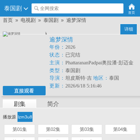
泰国剧
全网搜索
首页
首页
»
电视剧
»
泰国剧
» 逾梦深情
详细
逾梦深情
年份：
2026
状态：
已完结
主演：
PhattarananPadpai奥拉潘·彭迈金
卡薇萨拉·辛普洛苏珀·臣查罗恩
类型：
泰国剧
SupojChancharoen
导演：
坦皮斯特·吉
地区：
泰国
拉得查昆
更新：
2026/6/18 5:16:46
直接观看
ThanpisitJiradecha
剧集
简介
播放源
lzm3u8
第01集
第02集
第03集
第04集