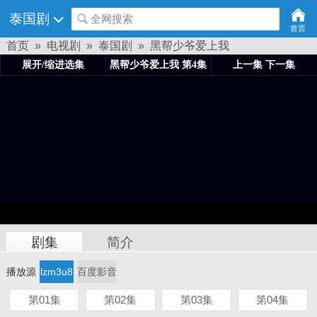
泰国剧
全网搜索
首页
首页
»
电视剧
»
泰国剧
»
黑帮少爷爱上我
剧集
简介
播放源
lzm3u8
百度影音
第01集
第02集
第03集
第04集